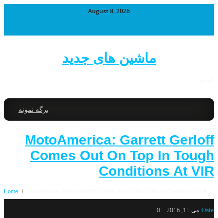
August 8, 2026
ماشین های جدید
خودرو
برگه نمونه
MotoAmerica: Garrett Gerloff
Comes Out On Top In Tough
Conditions At VIR
Home
/
MotoAmerica: Garrett Gerloff Comes Out On Top In Tough Conditions At VIR
Date:
می 15, 2016
0