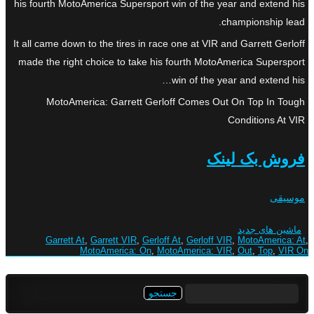
his fourth MotoAmerica Supersport win of the year and extend his
championship lead.
It all came down to the tires in race one at VIR and Garrett Gerloff
made the right choice to take his fourth MotoAmerica Supersport
win of the year and extend his…
MotoAmerica: Garrett Gerloff Comes Out On Top In Tough
Conditions At VIR
فروش بک لینک
موسیقی
ماشین های جدید
Garrett At
,
Garrett VIR
,
Gerloff At
,
Gerloff VIR
,
MotoAmerica: At
,
MotoAmerica: On
,
MotoAmerica: VIR
,
Out
,
Top
,
VIR On
جستجو
برای: