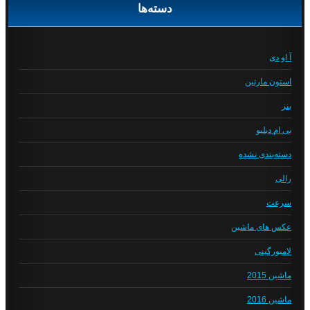
دسته‌ها
آ او دی
استون مارتین
بنز
بی ام دبلیو
دسته‌بندی نشده
رالی
سرعت
عکس های ماشین
لامبورگینی
ماشین 2015
ماشین 2016