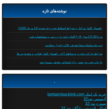
نوشته‌های تازه
راهنمای کامل مراحل و شرایط اسقاط خودرو فرسوده (14 مرداد 1405)
مزدا CX-30 مدل ۲۰۲۴ آفتاب خودرو؛ بررسی و مشخصات فنی
ثبت نام سامانه سخا تعویض پلاک و احراز سکونت
شرایط واردات خودرو به مناطق آزاد، راهنمای کامل قوانین و محدودیت ها
واردات خودروی صفر برای اشخاص حقیقی ممنوع شد
.
خرید بک لینک behtarinbacklink.com
لایسنس نود32
پسورد نود 32
اوکلی لایسنس رایگان نود 32