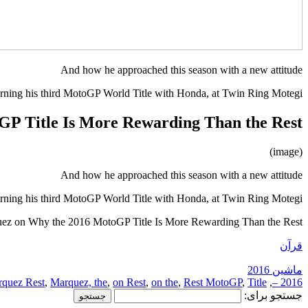
And how he approached this season with a new attitude
ing his third MotoGP World Title with Honda, at Twin Ring Motegi.
P Title Is More Rewarding Than the Rest
(image)
And how he approached this season with a new attitude
ing his third MotoGP World Title with Honda, at Twin Ring Motegi.
ez on Why the 2016 MotoGP Title Is More Rewarding Than the Rest
قرآن
ماشین 2016
quez Rest
,
Marquez, the
,
on Rest
,
on the
,
Rest MotoGP
,
Title
,
2016 –
جستجو برای: