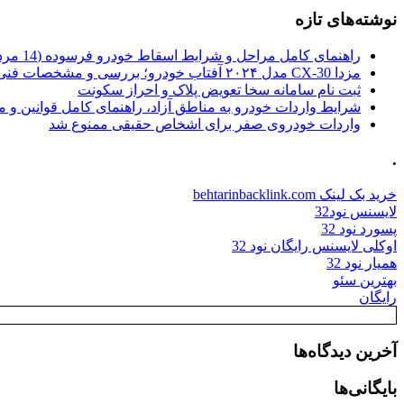
نوشته‌های تازه
راهنمای کامل مراحل و شرایط اسقاط خودرو فرسوده (14 مرداد 1405)
مزدا CX-30 مدل ۲۰۲۴ آفتاب خودرو؛ بررسی و مشخصات فنی
ثبت نام سامانه سخا تعویض پلاک و احراز سکونت
شرایط واردات خودرو به مناطق آزاد، راهنمای کامل قوانین و 
واردات خودروی صفر برای اشخاص حقیقی ممنوع شد
.
خرید بک لینک behtarinbacklink.com
لایسنس نود32
پسورد نود 32
اوکلی لایسنس رایگان نود 32
همیار نود 32
بهترین سئو
رایگان
آخرین دیدگاه‌ها
بایگانی‌ها