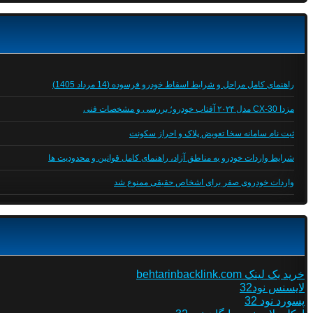
راهنمای کامل مراحل و شرایط اسقاط خودرو فرسوده (14 مرداد 1405)
مزدا CX-30 مدل ۲۰۲۴ آفتاب خودرو؛ بررسی و مشخصات فنی
ثبت نام سامانه سخا تعویض پلاک و احراز سکونت
شرایط واردات خودرو به مناطق آزاد، راهنمای کامل قوانین و محدودیت ها
واردات خودروی صفر برای اشخاص حقیقی ممنوع شد
خرید بک لینک behtarinbacklink.com
لایسنس نود32
پسورد نود 32