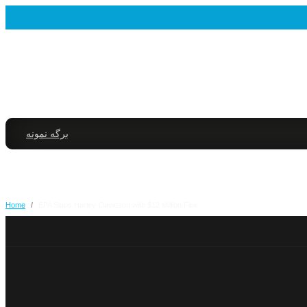
برگه نمونه
Home
/
EPA Slaps Harley-Davidson with $12 Million Fine