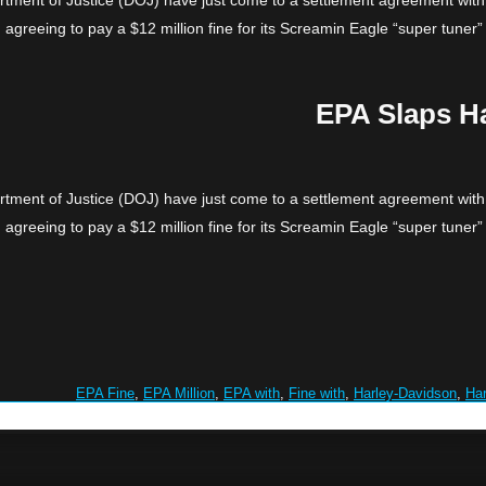
tment of Justice (DOJ) have just come to a settlement agreement wit
agreeing to pay a $12 million fine for its Screamin Eagle “super tuner”
EPA Slaps Ha
tment of Justice (DOJ) have just come to a settlement agreement wit
agreeing to pay a $12 million fine for its Screamin Eagle “super tuner”
EPA Fine
,
EPA Million
,
EPA with
,
Fine with
,
Harley-Davidson
,
Har