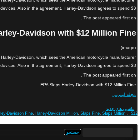
h Harley-Davidson, which sees the American motorcycle manufacturer
 devices. Also in the agreement, Harley-Davidson agrees to spend $3 […]
The post appeared first on .
rley-Davidson with $12 Million Fine
(image)
h Harley-Davidson, which sees the American motorcycle manufacturer
 devices. Also in the agreement, Harley-Davidson agrees to spend $3 […]
The post appeared first on .
EPA Slaps Harley-Davidson with $12 Million Fine
مجله اینترنتی
ماشین های جدید
ley-Davidson Fine
,
Harley-Davidson Million
,
Slaps Fine
,
Slaps Million
,
$12
جستجو
برای: