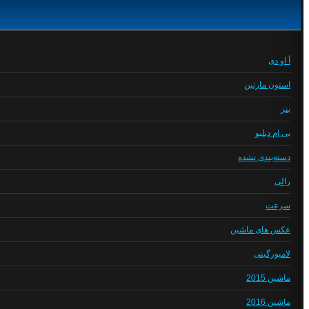
آ او دی
استون مارتین
بنز
بی ام دبلیو
دسته‌بندی نشده
رالی
سرعت
عکس های ماشین
لامبورگینی
ماشین 2015
ماشین 2016