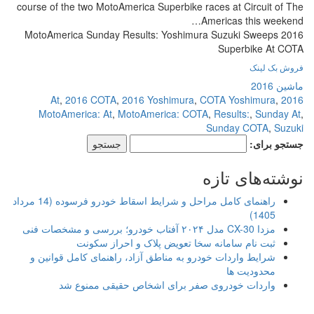
course of the two MotoAmerica Superbike races at Circuit of The
Americas this weekend…
2016 MotoAmerica Sunday Results: Yoshimura Suzuki Sweeps
Superbike At COTA
فروش بک لینک
ماشین 2016
,
2016 COTA
,
2016 Yoshimura
,
COTA Yoshimura
,
2016 At
MotoAmerica: At
,
MotoAmerica: COTA
,
Results:
,
Sunday At
,
Sunday COTA
,
Suzuki
جستجو برای:
نوشته‌های تازه
راهنمای کامل مراحل و شرایط اسقاط خودرو فرسوده (14 مرداد
1405)
مزدا CX-30 مدل ۲۰۲۴ آفتاب خودرو؛ بررسی و مشخصات فنی
ثبت نام سامانه سخا تعویض پلاک و احراز سکونت
شرایط واردات خودرو به مناطق آزاد، راهنمای کامل قوانین و
محدودیت ها
واردات خودروی صفر برای اشخاص حقیقی ممنوع شد