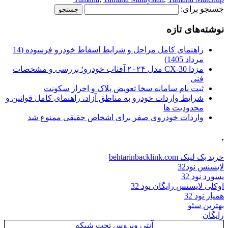
جستجو برای:
نوشته‌های تازه
راهنمای کامل مراحل و شرایط اسقاط خودرو فرسوده (14
مرداد 1405)
مزدا CX-30 مدل ۲۰۲۴ آفتاب خودرو؛ بررسی و مشخصات
فنی
ثبت نام سامانه سخا تعویض پلاک و احراز سکونت
شرایط واردات خودرو به مناطق آزاد، راهنمای کامل قوانین و
محدودیت ها
واردات خودروی صفر برای اشخاص حقیقی ممنوع شد
.
خرید بک لینک behtarinbacklink.com
لایسنس نود32
پسورد نود 32
اوکلی لایسنس رایگان نود 32
همیار نود 32
بهترین سئو
رایگان
آنتی ویروس تحت شبکه