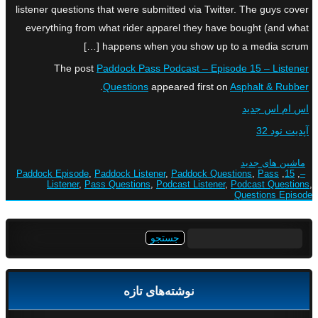
listener questions that were submitted via Twitter. The guys cover
everything from what rider apparel they have bought (and what
happens when you show up to a media scrum […]
The post
Paddock Pass Podcast – Episode 15 – Listener
.
Questions
appeared first on
Asphalt & Rubber
اس ام اس جدید
آپدیت نود 32
ماشین های جدید
Paddock Episode
,
Paddock Listener
,
Paddock Questions
,
Pass
,
15
,
–
Listener
,
Pass Questions
,
Podcast Listener
,
Podcast Questions
,
Questions Episode
جستجو
برای:
نوشته‌های تازه