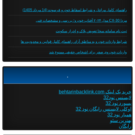
راهنمای کامل مراحل و شرایط اسقاط خودرو فرسوده (14 مرداد 1405)
مزدا CX-30 مدل ۲۰۲۴ آفتاب خودرو؛ بررسی و مشخصات فنی
ثبت نام سامانه سخا تعویض پلاک و احراز سکونت
شرایط واردات خودرو به مناطق آزاد، راهنمای کامل قوانین و محدودیت ها
واردات خودروی صفر برای اشخاص حقیقی ممنوع شد
.
خرید بک لینک behtarinbacklink.com
لایسنس نود32
پسورد نود 32
اوکلی لایسنس رایگان نود 32
همیار نود 32
بهترین سئو
رایگان