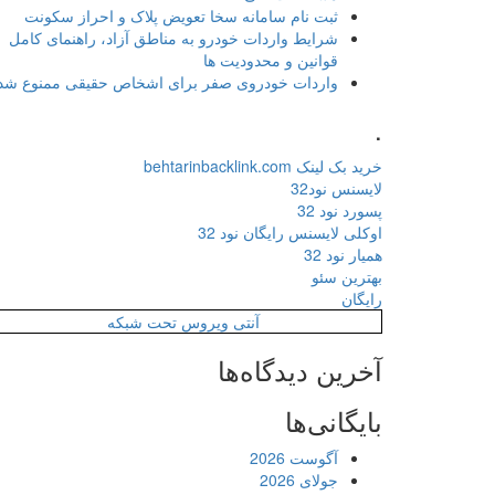
ثبت نام سامانه سخا تعویض پلاک و احراز سکونت
شرایط واردات خودرو به مناطق آزاد، راهنمای کامل
قوانین و محدودیت ها
واردات خودروی صفر برای اشخاص حقیقی ممنوع شد
.
خرید بک لینک behtarinbacklink.com
لایسنس نود32
پسورد نود 32
اوکلی لایسنس رایگان نود 32
همیار نود 32
بهترین سئو
رایگان
آنتی ویروس تحت شبکه
آخرین دیدگاه‌ها
بایگانی‌ها
آگوست 2026
جولای 2026