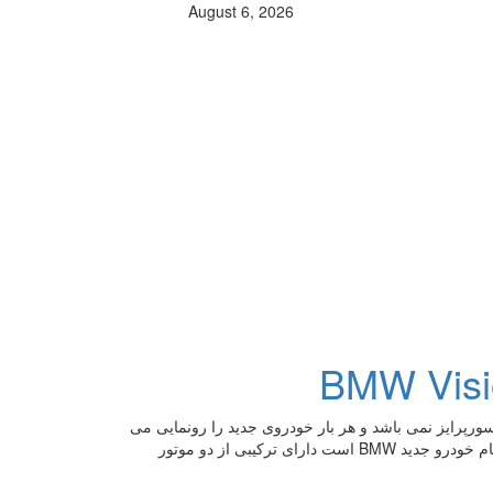
August 6, 2026
BMW Visi
BMW V کمپانی BMW که هیچگاه بدون سورپرایز نمی باشد و هر بار خودروی جدید را رونمایی می
کند اینبار هم مثل همیشه شاهکار دیگری را رو کرد. BMW VISION که نام خودرو جدید BMW است دارای ترکیبی از دو موتور