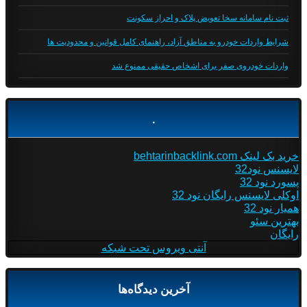
ثبت نام سامانه سخا تعویض پلاک و احراز سکونت
شرایط واردات خودرو به مناطق آزاد، راهنمای کامل قوانین و محدودیت ها
واردات خودروی صفر برای اشخاص حقیقی ممنوع شد
.
خرید بک لینک behtarinbacklink.com
لایسنس نود32
پسورد نود 32
اوکلی لایسنس رایگان نود 32
همیار نود 32
بهترین سئو
رایگان
آنتی ویروس تحت شبکه
آخرین دیدگاه‌ها