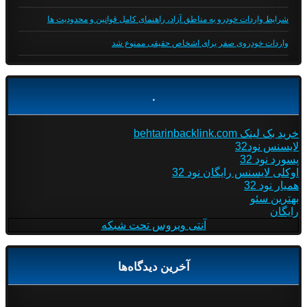
شرایط واردات خودرو به مناطق آزاد، راهنمای کامل قوانین و محدودیت ها
واردات خودروی صفر برای اشخاص حقیقی ممنوع شد
.
خرید بک لینک behtarinbacklink.com
لایسنس نود32
پسورد نود 32
اوکلی لایسنس رایگان نود 32
همیار نود 32
بهترین سئو
رایگان
آنتی ویروس تحت شبکه
آخرین دیدگاه‌ها