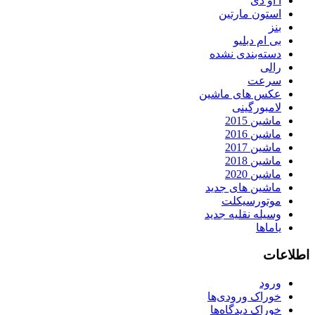
آ او دی
استون مارتین
بنز
بی ام دبلیو
دسته‌بندی نشده
رالی
سرعت
عکس های ماشین
لامبورگینی
ماشین 2015
ماشین 2016
ماشین 2017
ماشین 2018
ماشین 2020
ماشین های جدید
موتورسیکلت
وسیله نقلیه جدید
یاماها
اطلاعات
ورود
خوراک ورودی‌ها
خوراک دیدگاه‌ها