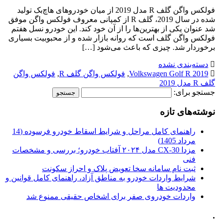
فولکس واگن گلف R مدل 2019 از میان خودروهای هاچ‌بک تولید
شده در سال 2019، گلف R از کمپانی معروف فولکس واگن موفق
شد عنوان یکی از بهترین‌ها را از آن خود کند. این خودرو نسل هفتم
فولکس واگن گلف است که روانه بازار شده و از محبوبیت بسیاری
برخوردار شد. چیزی که باعث می‌شود […]
دسته‌بندی نشده
Volkswagen Golf R 2019
,
فولکس واگن گلف R
,
فولکس واگن
گلف R مدل 2019
جستجو برای:
نوشته‌های تازه
راهنمای کامل مراحل و شرایط اسقاط خودرو فرسوده (14
مرداد 1405)
مزدا CX-30 مدل ۲۰۲۴ آفتاب خودرو؛ بررسی و مشخصات
فنی
ثبت نام سامانه سخا تعویض پلاک و احراز سکونت
شرایط واردات خودرو به مناطق آزاد، راهنمای کامل قوانین و
محدودیت ها
واردات خودروی صفر برای اشخاص حقیقی ممنوع شد
.