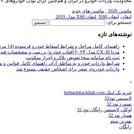
محدودیت واردات خودرو در ایران و هم‌چنین گران بودن خودروهای SUV لوکس، محصولات چینی بسیار پرطرفدار هستند. شاید بتوان گفت لیفان X60 […]
ماشین 2020
,
ماشین های جدید
لیفان
,
لیفان X60
,
لیفان X60 مدل 2019
جستجو برای:
نوشته‌های تازه
راهنمای کامل مراحل و شرایط اسقاط خودرو فرسوده (14 مرداد 1405)
مزدا CX-30 مدل ۲۰۲۴ آفتاب خودرو؛ بررسی و مشخصات فنی
ثبت نام سامانه سخا تعویض پلاک و احراز سکونت
شرایط واردات خودرو به مناطق آزاد، راهنمای کامل قوانین و 
واردات خودروی صفر برای اشخاص حقیقی ممنوع شد
.
خرید بک لینک behtarinbacklink.com
لایسنس نود32
پسورد نود 32
اوکلی لایسنس رایگان نود 32
همیار نود 32
بهترین سئو
رایگان