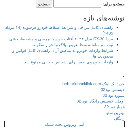
جستجو برای:
نوشته‌های تازه
راهنمای کامل مراحل و شرایط اسقاط خودرو فرسوده (14 مرداد
1405)
مزدا CX-30 مدل ۲۰۲۴ آفتاب خودرو؛ بررسی و مشخصات فنی
ثبت نام سامانه سخا تعویض پلاک و احراز سکونت
شرایط واردات خودرو به مناطق آزاد، راهنمای کامل قوانین و
محدودیت ها
واردات خودروی صفر برای اشخاص حقیقی ممنوع شد
.
خرید بک لینک behtarinbacklink.com
لایسنس نود32
پسورد نود 32
اوکلی لایسنس رایگان نود 32
همیار نود 32
بهترین سئو
رایگان
آنتی ویروس تحت شبکه