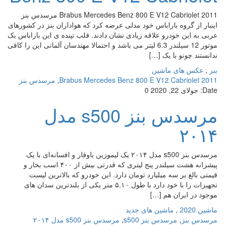
2011 Brabus Mercedes Benz 800 E V12 Cabriolet مرسدس بنز
اینبار از گروه باراباس خود مدلی عرضه کرد که هواداران بنز در کشورهای
عربی به این خودرو علاقه زیادی نشان دادند. قلب تپنده ی این باراباس یک
موتور 12 سیلندر 6.3 لیتر می باشد و احتمالا مهندسان آلمانی این را کافی
ندانستند چونو با یک […]
بنز
,
عکس های ماشین
2011 Brabus Mercedes Benz 800 E V12 Cabriolet
,
مرسدس بنز
Date:
جولای 22, 2020
0
مرسدس بنز s500 مدل
۲۰۱۴
مرسدس بنز s500 مدل ۲۰۱۴ یک لیموزین باوقار و افسانه‌ای با یک
پیشرانه هشت سیلندر پنج لیتری که قدرتی بیش از ۴۰۰ اسب بخار و
قیمتی بالغ بر سه میلیارد تومان دارد. این خودرو که بالاترین لیست
تجهیزات را با خود دارد با طول ۵.۱۰ متر یکی از بلندترین سدان های
موجود در ایران هم […]
ماشین 2020
,
ماشین های جدید
مرسدس بنز
,
مرسدس بنز s500
,
مرسدس بنز s500 مدل ۲۰۱۴