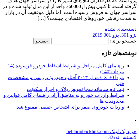
پژو است که طرفداران اتاق‌های سایز B را در سراسر جهان هدف
گرفته است. تا کنون بیش از360000 واحد از این مدل تولید شده و در
سراسر جهان به فروش رسیده است. اما دلیل موفقیت آن در بازار
به شدت رقابتی خودرو‌های اقتصادی چیست؟ […]
دسته‌بندی نشده
پژو 301
,
پژو 301 2019
جستجو برای:
نوشته‌های تازه
راهنمای کامل مراحل و شرایط اسقاط خودرو فرسوده (14
مرداد 1405)
مزدا CX-30 مدل ۲۰۲۴ آفتاب خودرو؛ بررسی و مشخصات
فنی
ثبت نام سامانه سخا تعویض پلاک و احراز سکونت
شرایط واردات خودرو به مناطق آزاد، راهنمای کامل قوانین و
محدودیت ها
واردات خودروی صفر برای اشخاص حقیقی ممنوع شد
.
خرید بک لینک behtarinbacklink.com
لایسنس نود32