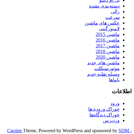
بی ام دبلیو
دسته‌بندی نشده
رالی
سرعت
عکس های ماشین
لامبورگینی
ماشین 2015
ماشین 2016
ماشین 2017
ماشین 2018
ماشین 2020
ماشین های جدید
موتورسیکلت
وسیله نقلیه جدید
یاماها
اطلاعات
ورود
خوراک ورودی‌ها
خوراک دیدگاه‌ها
وردپرس
Carzine
Theme, Powered by WordPress and sponsored by
SDM -