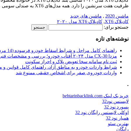
ظرفیت هفت سرنشین را دارد. همه مدل‌های XT6 به صندلی سومی مجهز شده‌اند که به صورت برقی قابلیت تا شدن […]
ماشین 2020
,
ماشین های جدید
کادیلاک XT6
,
کادیلاک XT6 مدل ۲۰۲۰
جستجو برای:
نوشته‌های تازه
راهنمای کامل مراحل و شرایط اسقاط خودرو فرسوده (14 مرداد 1405)
مزدا CX-30 مدل ۲۰۲۴ آفتاب خودرو؛ بررسی و مشخصات فنی
ثبت نام سامانه سخا تعویض پلاک و احراز سکونت
شرایط واردات خودرو به مناطق آزاد، راهنمای کامل قوانین و 
واردات خودروی صفر برای اشخاص حقیقی ممنوع شد
.
خرید بک لینک behtarinbacklink.com
لایسنس نود32
پسورد نود 32
اوکلی لایسنس رایگان نود 32
همیار نود 32
بهترین سئو
رایگان