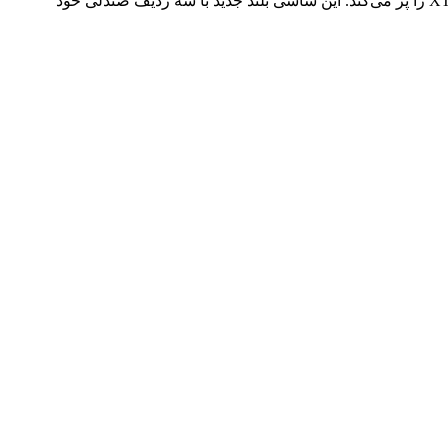
کادیلاک XT6 مدل ۲۰۲۰ شاسی بلند کادیلاک XT6 در خانواده محصولات شرکت، فاصله بین مدل بزرگ اسکلید و شاسی بلند سایز متوسط XT5 را پر می‌کند. این شاسی بلند جدید با سه ردیف صندلی خود