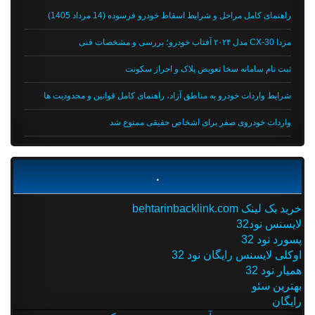
راهنمای کامل مراحل و شرایط اسقاط خودرو فرسوده (14 مرداد 1405)
مزدا CX-30 مدل ۲۰۲۴ آفتاب خودرو؛ بررسی و مشخصات فنی
ثبت نام سامانه سخا تعویض پلاک و احراز سکونت
شرایط واردات خودرو به مناطق آزاد، راهنمای کامل قوانین و محدودیت ها
واردات خودروی صفر برای اشخاص حقیقی ممنوع شد
.
خرید بک لینک behtarinbacklink.com
لایسنس نود32
پسورد نود 32
اوکلی لایسنس رایگان نود 32
همیار نود 32
بهترین سئو
رایگان