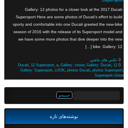
Gallery: 12 photos for a closer look at the 2017 Ducati
Supersport Here are some photos of Ducati’s effort to build
sporty and comfortable into one Ducati greeted the new-bike
season of 2016 with the release of its Supersport model and
we have some more photos that dive deeper into the new
bike. Gallery: 12 […]
عکس های ماشین
,
12 Supersport
,
a
,
Gallery: closer
,
Gallery: Ducati
,
12 Ducati
Gallery: Supersport
,
LOOK
,
photos Ducati
,
photos Supersport
,
Supersport closer
جستجو
برای:
نوشته‌های تازه