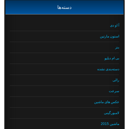
دسته‌ها
آ او دی
استون مارتین
بنز
بی ام دبلیو
دسته‌بندی نشده
رالی
سرعت
عکس های ماشین
لامبورگینی
ماشین 2015