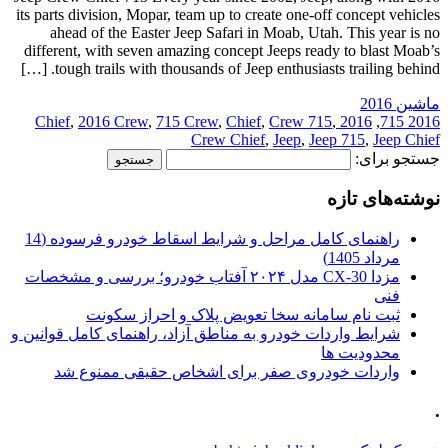
its parts division, Mopar, team up to create one-off concept vehicles
ahead of the Easter Jeep Safari in Moab, Utah. This year is no
different, with seven amazing concept Jeeps ready to blast Moab’s
tough trails with thousands of Jeep enthusiasts trailing behind. […]
ماشین 2016
,
2016 Crew
,
715 Crew
,
Chief
,
Crew 715
,
2016 Chief
,
2016 715
Crew Chief
,
Jeep
,
Jeep 715
,
Jeep Chief
جستجو برای:
نوشته‌های تازه
راهنمای کامل مراحل و شرایط اسقاط خودرو فرسوده (14
مرداد 1405)
مزدا CX-30 مدل ۲۰۲۴ آفتاب خودرو؛ بررسی و مشخصات
فنی
ثبت نام سامانه سخا تعویض پلاک و احراز سکونت
شرایط واردات خودرو به مناطق آزاد، راهنمای کامل قوانین و
محدودیت ها
واردات خودروی صفر برای اشخاص حقیقی ممنوع شد
.