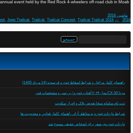
nnual event held by the Red Rock 4-wheelers off-road club in Moab, […]
ماشین 2016
ept
,
Jeep Trailcat
,
Trailcat
,
Trailcat Concept
,
Trailcat Trailcat
2016 Concept
,
2016 –
جستجو
برای:
راهنمای کامل مراحل و شرایط اسقاط خودرو فرسوده (14 مرداد 1405)
مزدا CX-30 مدل ۲۰۲۴ آفتاب خودرو؛ بررسی و مشخصات فنی
ثبت نام سامانه سخا تعویض پلاک و احراز سکونت
شرایط واردات خودرو به مناطق آزاد، راهنمای کامل قوانین و محدودیت ها
واردات خودروی صفر برای اشخاص حقیقی ممنوع شد