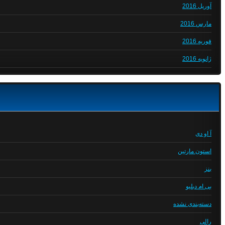
آوریل 2016
مارس 2016
فوریه 2016
ژانویه 2016
آ او دی
استون مارتین
بنز
بی ام دبلیو
دسته‌بندی نشده
رالی