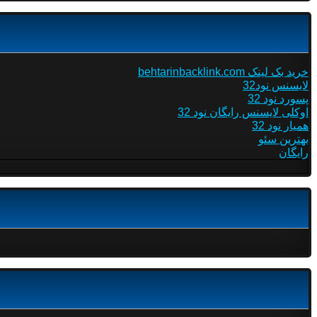
خرید بک لینک behtarinbacklink.com
لایسنس نود32
پسورد نود 32
اوکلی لایسنس رایگان نود 32
همیار نود 32
بهترین سئو
رایگان