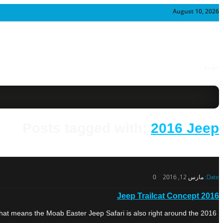
August 10, 2026
خودرو
Posts tagged with:
2016 Jeep
Date:
مارس 12, 2016
0
2016 Jeep Trailcat Concept
e that means the Moab Easter Jeep Safari is also right around the