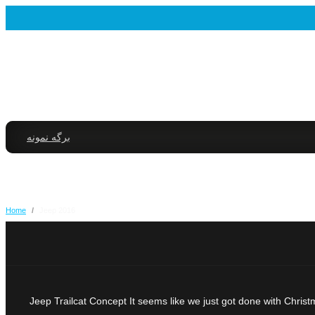
برگه نمونه
Home
/
2016 Jeep
2016 Jeep Trailcat Concept It seems like we just got done with Ch