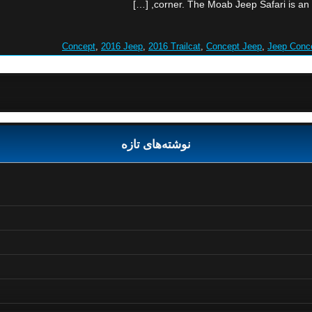
corner. The Moab Jeep Safari is an a
,
2016 Jeep
,
2016 Trailcat
,
Concept Jeep
,
Jeep Conc
نوشته‌های تازه