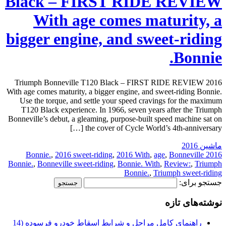
Black – FIRST RIDE REVIEW
With age comes maturity, a
bigger engine, and sweet-riding
Bonnie.
2016 Triumph Bonneville T120 Black – FIRST RIDE REVIEW
With age comes maturity, a bigger engine, and sweet-riding Bonnie.
Use the torque, and settle your speed cravings for the maximum
T120 Black experience. In 1966, seven years after the Triumph
Bonneville’s debut, a gleaming, purpose-built speed machine sat on
the cover of Cycle World’s 4th-anniversary […]
ماشین 2016
,
2016 sweet-riding
,
2016 With
,
age
,
Bonneville
2016 Bonnie.
Bonnie.
,
Bonneville sweet-riding
,
Bonnie. With
,
Review:
,
Triumph
Bonnie.
,
Triumph sweet-riding
جستجو برای:
نوشته‌های تازه
راهنمای کامل مراحل و شرایط اسقاط خودرو فرسوده (14