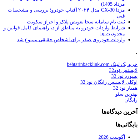
مرداد 1405)
مزدا CX-30 مدل ۲۰۲۴ آفتاب خودرو؛ بررسی و مشخصات
فنی
ثبت نام سامانه سخا تعویض پلاک و احراز سکونت
شرایط واردات خودرو به مناطق آزاد، راهنمای کامل قوانین و
محدودیت ها
واردات خودروی صفر برای اشخاص حقیقی ممنوع شد
.
خرید بک لینک behtarinbacklink.com
لایسنس نود32
پسورد نود 32
اوکلی لایسنس رایگان نود 32
همیار نود 32
بهترین سئو
رایگان
آخرین دیدگاه‌ها
بایگانی‌ها
آگوست 2026