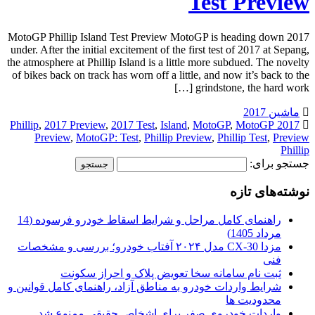
Test Preview
2017 MotoGP Phillip Island Test Preview MotoGP is heading down
under. After the initial excitement of the first test of 2017 at Sepang,
the atmosphere at Phillip Island is a little more subdued. The novelty
of bikes back on track has worn off a little, and now it’s back to the
grindstone, the hard work […]
ماشین 2017
,
2017 Preview
,
2017 Test
,
Island
,
MotoGP
,
MotoGP
2017 Phillip
Preview
,
MotoGP: Test
,
Phillip Preview
,
Phillip Test
,
Preview
Phillip
جستجو برای:
نوشته‌های تازه
راهنمای کامل مراحل و شرایط اسقاط خودرو فرسوده (14
مرداد 1405)
مزدا CX-30 مدل ۲۰۲۴ آفتاب خودرو؛ بررسی و مشخصات
فنی
ثبت نام سامانه سخا تعویض پلاک و احراز سکونت
شرایط واردات خودرو به مناطق آزاد، راهنمای کامل قوانین و
محدودیت ها
واردات خودروی صفر برای اشخاص حقیقی ممنوع شد