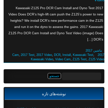
2017 Kawasaki Z125 Pro DCR Cam Install and Dyno Test
Video Does DCR’s high-lift cam push the Z125’s power to new
heights? We install DCR’s new performance cam in the Z125
and run it on the dyno to assess the gains. 2017 Kawasaki
Z125 Pro DCR Cam Install and Dyno Test Video (image) Does
DCR’s […]
ماشین 2017
,
2017 Test
,
2017 Video
,
DCR
,
Install
,
Kawasaki Test
,
2017 Cam
Kawasaki Video
,
Video Cam
,
Z125 Test
,
Z125 Video
جستجو
برای:
نوشته‌های تازه