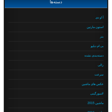
دسته‌ها
آ او دی
استون مارتین
بنز
بی ام دبلیو
دسته‌بندی نشده
رالی
سرعت
عکس های ماشین
لامبورگینی
ماشین 2015