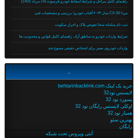
راهنمای کامل مراحل و شرایط اسقاط خودرو فرسوده (14 مرداد 1405)
مزدا CX-30 مدل ۲۰۲۴ آفتاب خودرو؛ بررسی و مشخصات فنی
ثبت نام سامانه سخا تعویض پلاک و احراز سکونت
شرایط واردات خودرو به مناطق آزاد، راهنمای کامل قوانین و محدودیت ها
واردات خودروی صفر برای اشخاص حقیقی ممنوع شد
.
خرید بک لینک behtarinbacklink.com
لایسنس نود32
پسورد نود 32
اوکلی لایسنس رایگان نود 32
همیار نود 32
بهترین سئو
رایگان
آنتی ویروس تحت شبکه