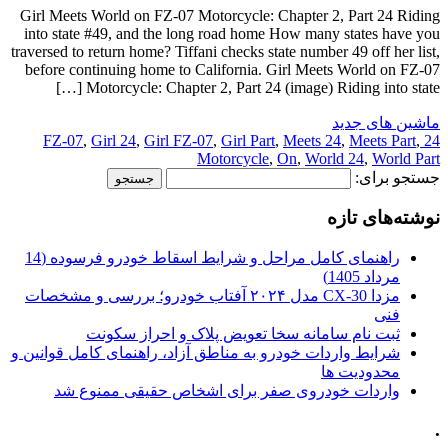
Girl Meets World on FZ-07 Motorcycle: Chapter 2, Part 24 Riding
into state #49, and the long road home How many states have you
traversed to return home? Tiffani checks state number 49 off her list,
before continuing home to California. Girl Meets World on FZ-07
Motorcycle: Chapter 2, Part 24 (image) Riding into state […]
ماشین های جدید
,
Girl 24
,
Girl FZ-07
,
Girl Part
,
Meets 24
,
Meets Part
,
24 FZ-07
Motorcycle
,
On
,
World 24
,
World Part
جستجو برای:
نوشته‌های تازه
راهنمای کامل مراحل و شرایط اسقاط خودرو فرسوده (14
مرداد 1405)
مزدا CX-30 مدل ۲۰۲۴ آفتاب خودرو؛ بررسی و مشخصات
فنی
ثبت نام سامانه سخا تعویض پلاک و احراز سکونت
شرایط واردات خودرو به مناطق آزاد، راهنمای کامل قوانین و
محدودیت ها
واردات خودروی صفر برای اشخاص حقیقی ممنوع شد
.