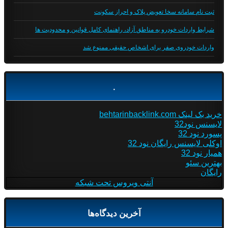
ثبت نام سامانه سخا تعویض پلاک و احراز سکونت
شرایط واردات خودرو به مناطق آزاد، راهنمای کامل قوانین و محدودیت ها
واردات خودروی صفر برای اشخاص حقیقی ممنوع شد
.
خرید بک لینک behtarinbacklink.com
لایسنس نود32
پسورد نود 32
اوکلی لایسنس رایگان نود 32
همیار نود 32
بهترین سئو
رایگان
آنتی ویروس تحت شبکه
آخرین دیدگاه‌ها