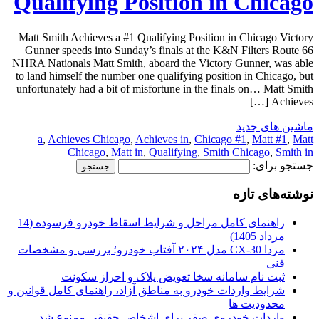
Qualifying Position in Chicago
Matt Smith Achieves a #1 Qualifying Position in Chicago Victory
Gunner speeds into Sunday’s finals at the K&N Filters Route 66
NHRA Nationals Matt Smith, aboard the Victory Gunner, was able
to land himself the number one qualifying position in Chicago, but
unfortunately had a bit of misfortune in the finals on… Matt Smith
Achieves […]
ماشین های جدید
a
,
Achieves Chicago
,
Achieves in
,
Chicago #1
,
Matt #1
,
Matt
Chicago
,
Matt in
,
Qualifying
,
Smith Chicago
,
Smith in
جستجو برای:
نوشته‌های تازه
راهنمای کامل مراحل و شرایط اسقاط خودرو فرسوده (14
مرداد 1405)
مزدا CX-30 مدل ۲۰۲۴ آفتاب خودرو؛ بررسی و مشخصات
فنی
ثبت نام سامانه سخا تعویض پلاک و احراز سکونت
شرایط واردات خودرو به مناطق آزاد، راهنمای کامل قوانین و
محدودیت ها
واردات خودروی صفر برای اشخاص حقیقی ممنوع شد