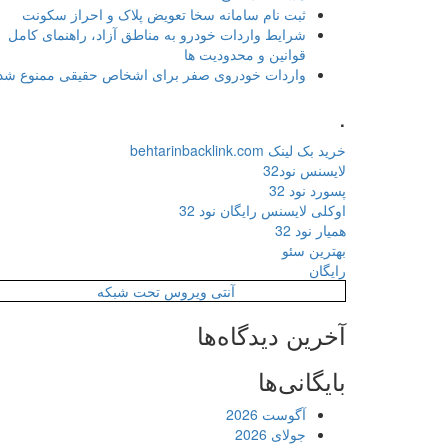
ثبت نام سامانه سخا تعویض پلاک و احراز سکونت
شرایط واردات خودرو به مناطق آزاد، راهنمای کامل
قوانین و محدودیت ها
واردات خودروی صفر برای اشخاص حقیقی ممنوع شد
.
خرید بک لینک behtarinbacklink.com
لایسنس نود32
پسورد نود 32
اوکلی لایسنس رایگان نود 32
همیار نود 32
بهترین سئو
رایگان
آنتی ویروس تحت شبکه
آخرین دیدگاه‌ها
بایگانی‌ها
آگوست 2026
جولای 2026