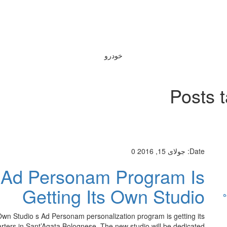
خودرو
Posts 
Date:
جولای 15, 2016
0
 Ad Personam Program Is
Getting Its Own Studio
ه
wn Studio s Ad Personam personalization program is getting its
rters in Sant’Agata Bolognese. The new studio will be dedicated