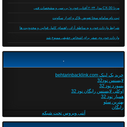
مزدا CX-30 مدل ۲۰۲۴ آفتاب خودرو؛ بررسی و مشخصات فنی
ثبت نام سامانه سخا تعویض پلاک و احراز سکونت
شرایط واردات خودرو به مناطق آزاد، راهنمای کامل قوانین و محدودیت ها
واردات خودروی صفر برای اشخاص حقیقی ممنوع شد
.
خرید بک لینک behtarinbacklink.com
لایسنس نود32
پسورد نود 32
اوکلی لایسنس رایگان نود 32
همیار نود 32
بهترین سئو
رایگان
آنتی ویروس تحت شبکه