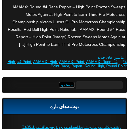
AMAMX: Round #4 Race Report – High Point Roczen Sweeps
Motos Again at High Point to Earn Third Pro Motocross
Championship Victory Lucas Oil Pro Motocross Championship
Results: Red Bull High Point National… AMAMX: Round #4 Race
Report – High Point (image) Roczen Sweeps Motos Again at
High Point to Earn Third Pro Motocross Championship […]
ماشین های جدید
,
#4 Point
,
AMAMX: High
,
AMAMX: Point
,
AMAMX: Race
,
#4 High
,
#4
Point Race
,
Report
,
Round High
,
Round Point
جستجو
برای:
نوشته‌های تازه
راهنمای کامل مراحل و شرایط اسقاط خودرو فرسوده (14 مرداد 1405)