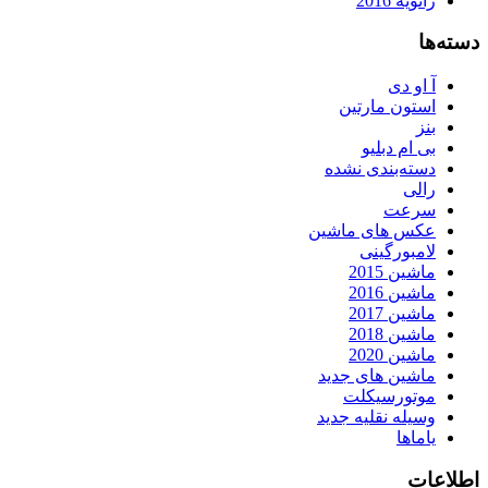
ژانویه 2016
دسته‌ها
آ او دی
استون مارتین
بنز
بی ام دبلیو
دسته‌بندی نشده
رالی
سرعت
عکس های ماشین
لامبورگینی
ماشین 2015
ماشین 2016
ماشین 2017
ماشین 2018
ماشین 2020
ماشین های جدید
موتورسیکلت
وسیله نقلیه جدید
یاماها
اطلاعات