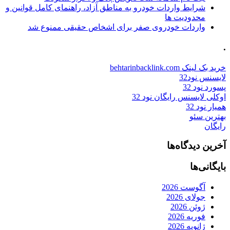
شرایط واردات خودرو به مناطق آزاد، راهنمای کامل قوانین و
محدودیت ها
واردات خودروی صفر برای اشخاص حقیقی ممنوع شد
.
خرید بک لینک behtarinbacklink.com
لایسنس نود32
پسورد نود 32
اوکلی لایسنس رایگان نود 32
همیار نود 32
بهترین سئو
رایگان
آخرین دیدگاه‌ها
بایگانی‌ها
آگوست 2026
جولای 2026
ژوئن 2026
فوریه 2026
ژانویه 2026