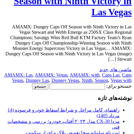
Season with Ninth Victory in
Las Vegas
AMAMX: Dungey Caps Off Season with Ninth Victory in Las
Vegas Stewart and Webb Emerge as 250SX Class Regional
Champions; Savatgy Wins Red Bull KTM Factory Team’s Ryan
Dungey Caps Off Championship-Winning Season with Ninth
Monster Energy Supercross Victory in Las Vegas… AMAMX:
Dungey Caps Off Season with Ninth Victory in Las Vegas (image)
Stewart […]
ماشین های جدید
AMAMX: Las
,
AMAMX: Vegas
,
AMAMX: with
,
Caps Las
,
Caps
Vegas
,
Dungey Las
,
Dungey Vegas
,
Ninth
,
Season
,
Vegas with
جستجو برای:
نوشته‌های تازه
راهنمای کامل مراحل و شرایط اسقاط خودرو فرسوده (14
مرداد 1405)
مزدا CX-30 مدل ۲۰۲۴ آفتاب خودرو؛ بررسی و مشخصات
فنی
ثبت نام سامانه سخا تعویض پلاک و احراز سکونت