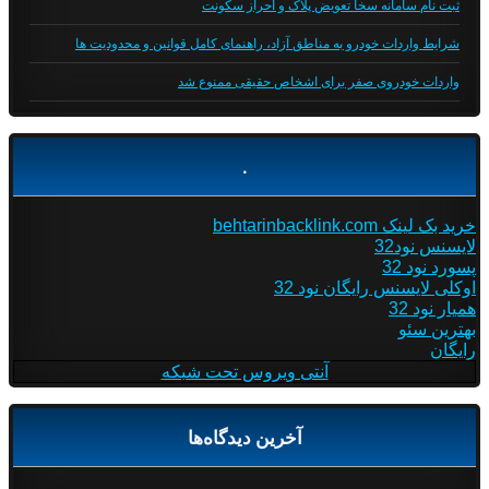
ثبت نام سامانه سخا تعویض پلاک و احراز سکونت
شرایط واردات خودرو به مناطق آزاد، راهنمای کامل قوانین و محدودیت ها
واردات خودروی صفر برای اشخاص حقیقی ممنوع شد
.
خرید بک لینک behtarinbacklink.com
لایسنس نود32
پسورد نود 32
اوکلی لایسنس رایگان نود 32
همیار نود 32
بهترین سئو
رایگان
آنتی ویروس تحت شبکه
آخرین دیدگاه‌ها