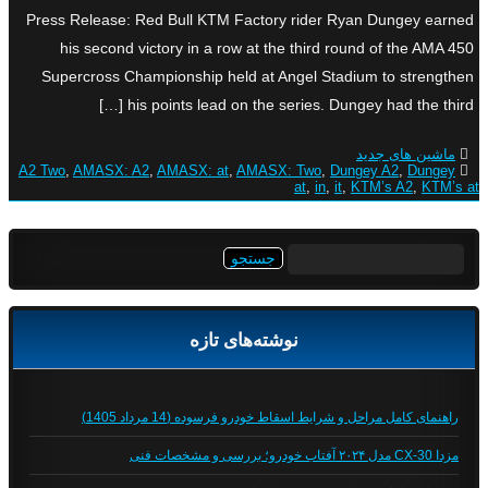
Press Release: Red Bull KTM Factory rider Ryan Dungey earned
his second victory in a row at the third round of the AMA 450
Supercross Championship held at Angel Stadium to strengthen
his points lead on the series. Dungey had the third […]
ماشین های جدید
A2 Two
,
AMASX: A2
,
AMASX: at
,
AMASX: Two
,
Dungey A2
,
Dungey
at
,
in
,
it
,
KTM’s A2
,
KTM’s at
جستجو
برای:
نوشته‌های تازه
راهنمای کامل مراحل و شرایط اسقاط خودرو فرسوده (14 مرداد 1405)
مزدا CX-30 مدل ۲۰۲۴ آفتاب خودرو؛ بررسی و مشخصات فنی