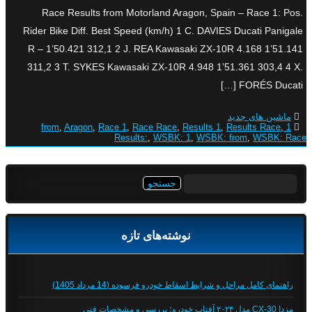
Race Results from Motorland Aragon, Spain – Race 1: Pos.
Rider Bike Diff. Best Speed (km/h) 1 C. DAVIES Ducati Panigale
R – 1’50.421 312,1 2 J. REA Kawasaki ZX-10R 4.168 1’51.141
311,2 3 T. SYKES Kawasaki ZX-10R 4.948 1’51.361 303,4 4 X.
FORÉS Ducati […]
ماشین های جدید
,
Aragon
,
Race 1
,
Race Race
,
Results 1
,
Results Race
,
1 from
Results:
,
WSBK: 1
,
WSBK: from
,
WSBK: Race
جستجو
برای:
نوشته‌های تازه
راهنمای کامل مراحل و شرایط اسقاط خودرو فرسوده (14 مرداد 1405)
مزدا CX-30 مدل ۲۰۲۴ آفتاب خودرو؛ بررسی و مشخصات فنی