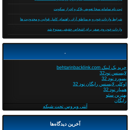
ثبت نام سامانه سخا تعویض پلاک و احراز سکونت
شرایط واردات خودرو به مناطق آزاد، راهنمای کامل قوانین و محدودیت ها
واردات خودروی صفر برای اشخاص حقیقی ممنوع شد
.
خرید بک لینک behtarinbacklink.com
لایسنس نود32
پسورد نود 32
اوکلی لایسنس رایگان نود 32
همیار نود 32
بهترین سئو
رایگان
آنتی ویروس تحت شبکه
آخرین دیدگاه‌ها