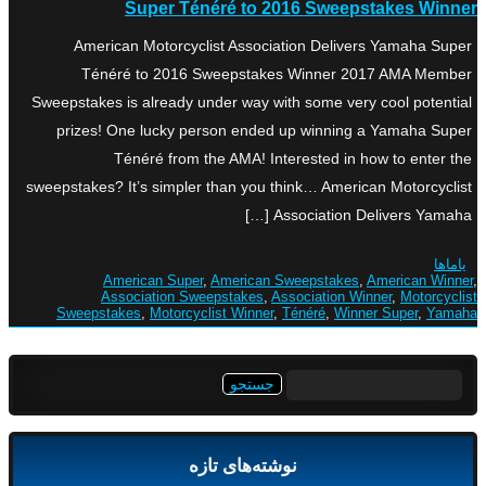
Super Ténéré to 2016 Sweepstakes Winner
American Motorcyclist Association Delivers Yamaha Super
Ténéré to 2016 Sweepstakes Winner 2017 AMA Member
Sweepstakes is already under way with some very cool potential
prizes! One lucky person ended up winning a Yamaha Super
Ténéré from the AMA! Interested in how to enter the
sweepstakes? It’s simpler than you think… American Motorcyclist
Association Delivers Yamaha […]
یاماها
American Super
,
American Sweepstakes
,
American Winner
,
Association Sweepstakes
,
Association Winner
,
Motorcyclist
Sweepstakes
,
Motorcyclist Winner
,
Ténéré
,
Winner Super
,
Yamaha
جستجو
برای:
نوشته‌های تازه