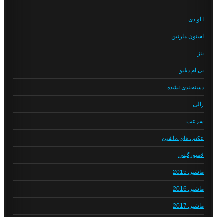
آ او دی
استون مارتین
بنز
بی ام دبلیو
دسته‌بندی نشده
رالی
سرعت
عکس های ماشین
لامبورگینی
ماشین 2015
ماشین 2016
ماشین 2017