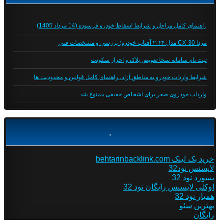
راهنمای کامل مراحل و شرایط اسقاط خودرو فرسوده (14 مرداد 1405)
مزدا CX-30 مدل ۲۰۲۴ آفتاب خودرو؛ بررسی و مشخصات فنی
ثبت نام سامانه سخا تعویض پلاک و احراز سکونت
شرایط واردات خودرو به مناطق آزاد، راهنمای کامل قوانین و محدودیت ها
واردات خودروی صفر برای اشخاص حقیقی ممنوع شد
.
خرید بک لینک behtarinbacklink.com
لایسنس نود32
پسورد نود 32
اوکلی لایسنس رایگان نود 32
همیار نود 32
بهترین سئو
رایگان