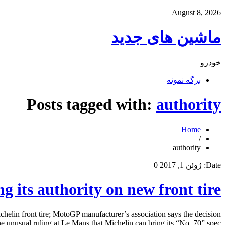
August 8, 2026
ماشین های جدید
خودرو
برگه نمونه
Posts tagged with:
authority
Home
/
authority
Date:
ژوئن 1, 2017
0
its authority on new front tire?
helin front tire; MotoGP manufacturer’s association says the decision
usual ruling at Le Mans that Michelin can bring its “No. 70” spec […]