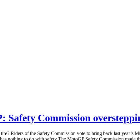
 Safety Commission overstepping 
re? Riders of the Safety Commission vote to bring back last year’s Mic
has nothing to do with safety The MotoGP Safety Commission made the un