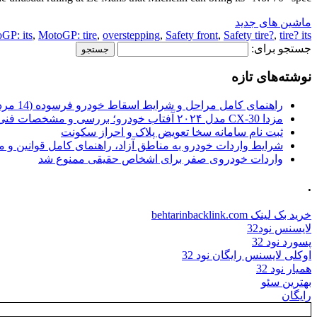
ماشین های جدید
GP: its
,
MotoGP: tire
,
overstepping
,
Safety front
,
Safety tire?
,
tire? its
جستجو برای:
نوشته‌های تازه
راهنمای کامل مراحل و شرایط اسقاط خودرو فرسوده (14 مرداد 1405)
مزدا CX-30 مدل ۲۰۲۴ آفتاب خودرو؛ بررسی و مشخصات فنی
ثبت نام سامانه سخا تعویض پلاک و احراز سکونت
شرایط واردات خودرو به مناطق آزاد، راهنمای کامل قوانین و 
واردات خودروی صفر برای اشخاص حقیقی ممنوع شد
.
خرید بک لینک behtarinbacklink.com
لایسنس نود32
پسورد نود 32
اوکلی لایسنس رایگان نود 32
همیار نود 32
بهترین سئو
رایگان