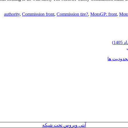
authority
,
Commission front
,
Commission tire?
,
MotoGP: front
,
Moto
محدودیت ها
آنتی ویروس تحت شبکه