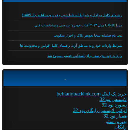
راهنمای کامل مراحل و شرایط اسقاط خودرو فرسوده (14 مرداد 1405)
مزدا CX-30 مدل ۲۰۲۴ آفتاب خودرو؛ بررسی و مشخصات فنی
ثبت نام سامانه سخا تعویض پلاک و احراز سکونت
شرایط واردات خودرو به مناطق آزاد، راهنمای کامل قوانین و محدودیت ها
واردات خودروی صفر برای اشخاص حقیقی ممنوع شد
.
خرید بک لینک behtarinbacklink.com
لایسنس نود32
پسورد نود 32
اوکلی لایسنس رایگان نود 32
همیار نود 32
بهترین سئو
رایگان