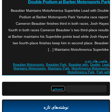
Double Podium at Barber Motorsports Park
Beaubier Maintains MotoAmerica Superbike Lead with Double
Podium at Barber Motorsports Park Yamaha race report:
Cameron Beaubier finishes third in both races, Josh Hayes
fourth in both races Cameron Beaubier’s two third-place results
at Barber maintains his Superbike points lead while Josh Hayes’
two fourth-place finishes keep him in second place. Beaubier
Maintains MotoAmerica Superbike […]
ماشین های جدید
Beaubier Motorsports
,
Beaubier Park
,
Beaubier with
,
Double
,
Lead
,
Maintains Motorsports
,
Maintains Park
,
MotoAmerica Motorsports
,
MotoAmerica Park
,
Park with
جستجو
برای:
نوشته‌های تازه