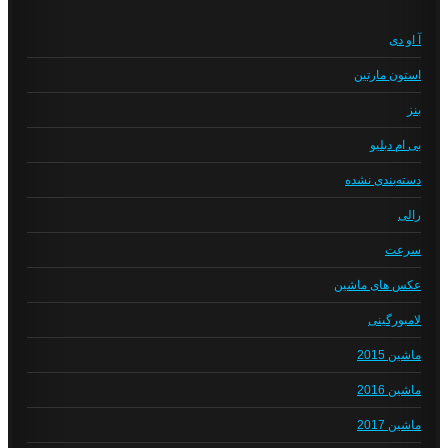
آ او دی
استون مارتین
بنز
بی ام دبلیو
دسته‌بندی نشده
رالی
سرعت
عکس های ماشین
لامبورگینی
ماشین 2015
ماشین 2016
ماشین 2017