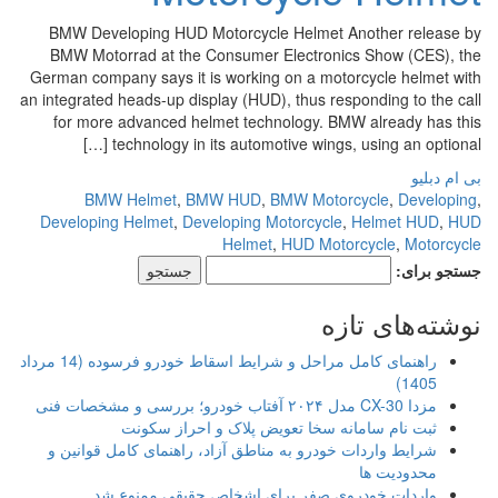
BMW Developing HUD Motorcycle Helmet Another release by
BMW Motorrad at the Consumer Electronics Show (CES), the
German company says it is working on a motorcycle helmet with
an integrated heads-up display (HUD), thus responding to the call
for more advanced helmet technology. BMW already has this
technology in its automotive wings, using an optional […]
بی ام دبلیو
BMW Helmet
,
BMW HUD
,
BMW Motorcycle
,
Developing
,
Developing Helmet
,
Developing Motorcycle
,
Helmet HUD
,
HUD
Helmet
,
HUD Motorcycle
,
Motorcycle
جستجو برای:
نوشته‌های تازه
راهنمای کامل مراحل و شرایط اسقاط خودرو فرسوده (14 مرداد
1405)
مزدا CX-30 مدل ۲۰۲۴ آفتاب خودرو؛ بررسی و مشخصات فنی
ثبت نام سامانه سخا تعویض پلاک و احراز سکونت
شرایط واردات خودرو به مناطق آزاد، راهنمای کامل قوانین و
محدودیت ها
واردات خودروی صفر برای اشخاص حقیقی ممنوع شد