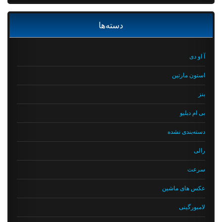
دسته‌ها
آ او دی
استون مارتین
بنز
بی ام دبلیو
دسته‌بندی نشده
رالی
سرعت
عکس های ماشین
لامبورگینی