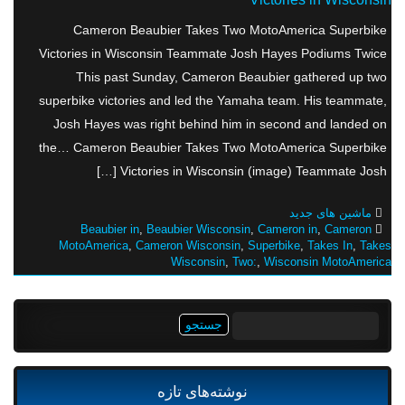
Cameron Beaubier Takes Two MotoAmerica Superbike
Victories in Wisconsin Teammate Josh Hayes Podiums Twice
This past Sunday, Cameron Beaubier gathered up two
superbike victories and led the Yamaha team. His teammate,
Josh Hayes was right behind him in second and landed on
the… Cameron Beaubier Takes Two MotoAmerica Superbike
Victories in Wisconsin (image) Teammate Josh […]
ماشین های جدید
Beaubier in
,
Beaubier Wisconsin
,
Cameron in
,
Cameron
MotoAmerica
,
Cameron Wisconsin
,
Superbike
,
Takes In
,
Takes
Wisconsin
,
Two:
,
Wisconsin MotoAmerica
جستجو
برای:
نوشته‌های تازه