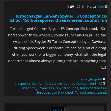
Date:
فوریه 19, 2016
0
Turbocharged Can-Am Spyder F3 Concept Slick-
shod, 150-horsepower three wheeler, sounds fun!
Turbocharged Can-Am Spyder F3 Concept Slick-shod, 150-
horsepower three wheeler, sounds fun! Can-Am pulled the
wraps off its Spyder F3 Turbo Concept today at Daytona,
during Speedweek. Corporate life can be a bit of a drag
when you work for a bigger company, what with the legal
department almost always putting the axe to anything that
[…]
ماشین های جدید
,
Can-Am fun!
,
Can-Am sounds
,
Concept
,
fun!
150-horsepower
Slick-shod,
,
Spyder fun!
,
Spyder sounds
,
Turbocharged fun!
,
Turbocharged Slick-shod,
,
Turbocharged sounds
جستجو