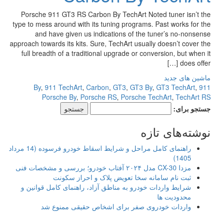
Porsche 911 GT3 RS Carbon By TechArt Noted tuner isn’t the
type to mess around with its tuning programs. Past works for the
and have given us indications of the tuner’s no-nonsense
approach towards its kits. Sure, TechArt usually doesn’t cover the
full breadth of a traditional upgrade or conversion, but when it
does offer […]
ماشین های جدید
,
911 TechArt
,
Carbon
,
GT3
,
GT3 By
,
GT3 TechArt
,
911 By
Porsche By
,
Porsche RS
,
Porsche TechArt
,
TechArt RS
جستجو برای:
نوشته‌های تازه
راهنمای کامل مراحل و شرایط اسقاط خودرو فرسوده (14 مرداد
1405)
مزدا CX-30 مدل ۲۰۲۴ آفتاب خودرو؛ بررسی و مشخصات فنی
ثبت نام سامانه سخا تعویض پلاک و احراز سکونت
شرایط واردات خودرو به مناطق آزاد، راهنمای کامل قوانین و
محدودیت ها
واردات خودروی صفر برای اشخاص حقیقی ممنوع شد