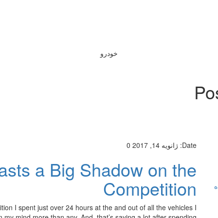
خودرو
Po
Date:
ژانویه 14, 2017
0
asts a Big Shadow on the
Competition
ه
n I spent just over 24 hours at the and out of all the vehicles I
in my mind more than any. And, that’s saying a lot after spending