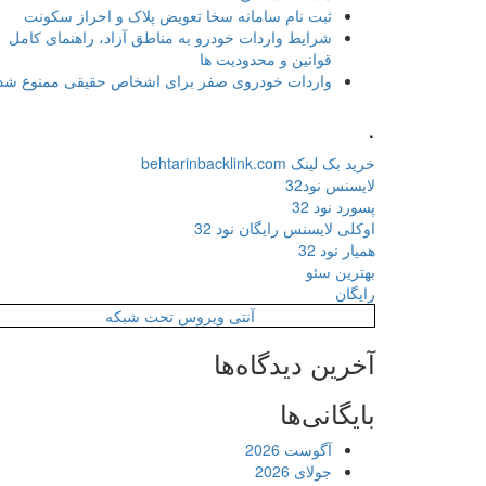
ثبت نام سامانه سخا تعویض پلاک و احراز سکونت
شرایط واردات خودرو به مناطق آزاد، راهنمای کامل
قوانین و محدودیت ها
واردات خودروی صفر برای اشخاص حقیقی ممنوع شد
.
خرید بک لینک behtarinbacklink.com
لایسنس نود32
پسورد نود 32
اوکلی لایسنس رایگان نود 32
همیار نود 32
بهترین سئو
رایگان
آنتی ویروس تحت شبکه
آخرین دیدگاه‌ها
بایگانی‌ها
آگوست 2026
جولای 2026