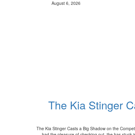
August 6, 2026
The Kia Stinger C
The Kia Stinger Casts a Big Shadow on the Competitio
had the pleasure of checking out, the has stuck 