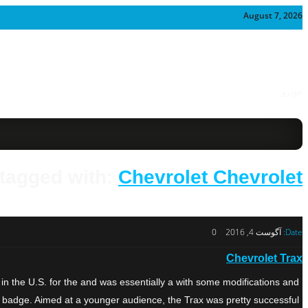
August 7, 2026
خودرو
tagged with:
Chevrolet Chevrolet
Date:
آگوست 4, 2016
0
Chevrolet Trax
re in the U.S. for the and was essentially a with some modifications and
t badge. Aimed at a younger audience, the Trax was pretty successful, […]