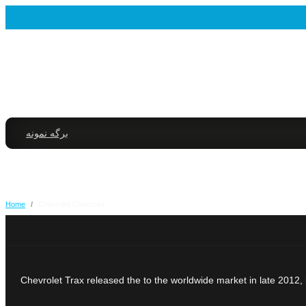
برگه نمونه
Home
/
Chevrolet Chevrolet
Chevrolet Trax released the to the worldwide market in late 2012, bu