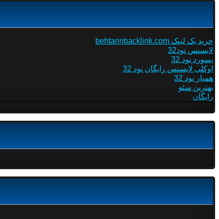
خرید بک لینک behtarinbacklink.com
لایسنس نود32
پسورد نود 32
اوکلی لایسنس رایگان نود 32
همیار نود 32
بهترین سئو
رایگان