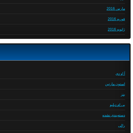
مارس 2016
فوریه 2016
ژانویه 2016
آ او دی
استون مارتین
بنز
بی ام دبلیو
دسته‌بندی نشده
رالی