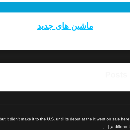
ماشین های جدید
Posts 
t it didn’t make it to the U.S. until its debut at the It went on sale he
a differen