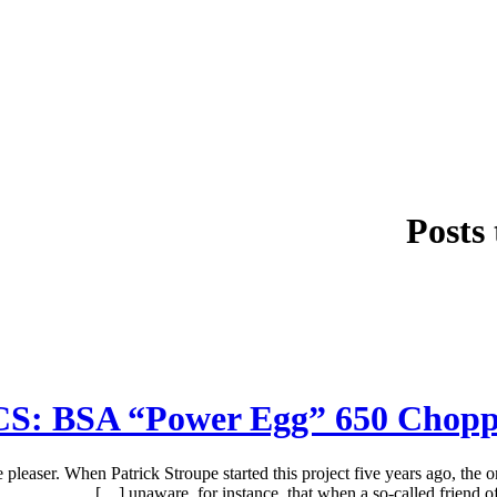
Posts
: BSA “Power Egg” 650 Chopper 
ser. When Patrick Stroupe started this project five years ago, the 
unaware, for instance, that when a so-called friend of