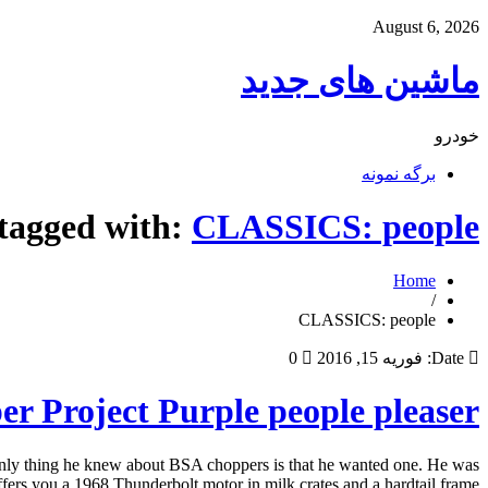
August 6, 2026
ماشین های جدید
خودرو
برگه نمونه
 tagged with:
CLASSICS: people
Home
/
CLASSICS: people
Date:
فوریه 15, 2016
0
Project Purple people pleaser.
only thing he knew about BSA choppers is that he wanted one. He was
fers you a 1968 Thunderbolt motor in milk crates and a hardtail frame […]