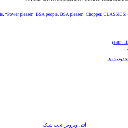
,
“Power pleaser.
,
BSA people
,
BSA pleaser.
,
Chopper
,
CLASSICS: 
محدودیت ها
آنتی ویروس تحت شبکه