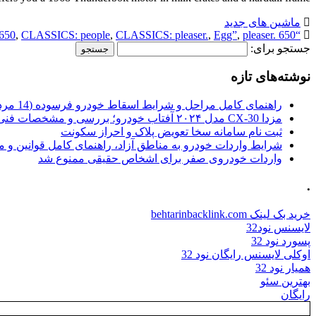
ماشین های جدید
650
,
CLASSICS: people
,
CLASSICS: pleaser.
,
Egg”
,
pleaser. 650
“Power people
جستجو برای:
نوشته‌های تازه
راهنمای کامل مراحل و شرایط اسقاط خودرو فرسوده (14 مرداد 1405)
مزدا CX-30 مدل ۲۰۲۴ آفتاب خودرو؛ بررسی و مشخصات فنی
ثبت نام سامانه سخا تعویض پلاک و احراز سکونت
شرایط واردات خودرو به مناطق آزاد، راهنمای کامل قوانین و 
واردات خودروی صفر برای اشخاص حقیقی ممنوع شد
.
خرید بک لینک behtarinbacklink.com
لایسنس نود32
پسورد نود 32
اوکلی لایسنس رایگان نود 32
همیار نود 32
بهترین سئو
رایگان