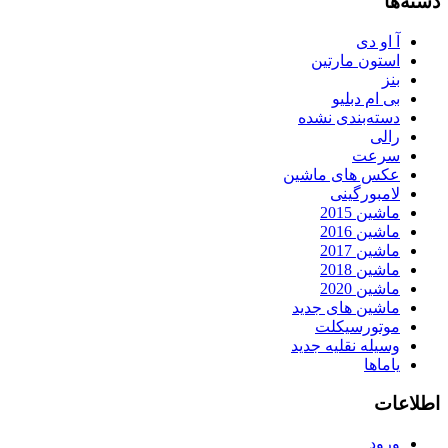
دسته‌ها
آ او دی
استون مارتین
بنز
بی ام دبلیو
دسته‌بندی نشده
رالی
سرعت
عکس های ماشین
لامبورگینی
ماشین 2015
ماشین 2016
ماشین 2017
ماشین 2018
ماشین 2020
ماشین های جدید
موتورسیکلت
وسیله نقلیه جدید
یاماها
اطلاعات
ورود