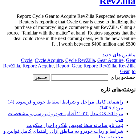
RevZilla
Report: Cycle Gear to Acquire RevZilla Respected newswire
Reuters is reporting that Cycle Gear is close to finalizing the
purchase of motorcycling e-commerce giant RevZilla. Citing a
source “familiar with the matter” at hand, Reuters suggests that the
deal could close in the next coming days, with the new venture
worth between $400 million and $500 […]
ماشین های جدید
Cycle
,
Cycle Acquire
,
Cycle RevZilla
,
Gear Acquire
,
Gear
RevZilla
,
Report: Acquire
,
Report: Gear
,
Report: RevZilla
,
RevZilla
Gear
,
to
جستجو برای:
نوشته‌های تازه
راهنمای کامل مراحل و شرایط اسقاط خودرو فرسوده (14
مرداد 1405)
مزدا CX-30 مدل ۲۰۲۴ آفتاب خودرو؛ بررسی و مشخصات
فنی
ثبت نام سامانه سخا تعویض پلاک و احراز سکونت
شرایط واردات خودرو به مناطق آزاد، راهنمای کامل قوانین و
محدودیت ها