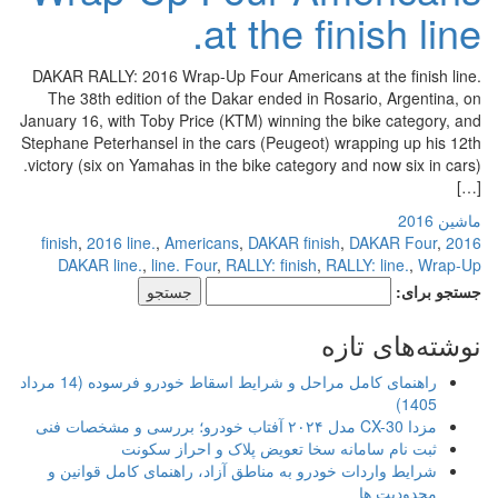
at the finish line.
DAKAR RALLY: 2016 Wrap-Up Four Americans at the finish line.
The 38th edition of the Dakar ended in Rosario, Argentina, on
January 16, with Toby Price (KTM) winning the bike category, and
Stephane Peterhansel in the cars (Peugeot) wrapping up his 12th
victory (six on Yamahas in the bike category and now six in cars).
[…]
ماشین 2016
,
2016 line.
,
Americans
,
DAKAR finish
,
DAKAR Four
,
2016 finish
DAKAR line.
,
line. Four
,
RALLY: finish
,
RALLY: line.
,
Wrap-Up
جستجو برای:
نوشته‌های تازه
راهنمای کامل مراحل و شرایط اسقاط خودرو فرسوده (14 مرداد
1405)
مزدا CX-30 مدل ۲۰۲۴ آفتاب خودرو؛ بررسی و مشخصات فنی
ثبت نام سامانه سخا تعویض پلاک و احراز سکونت
شرایط واردات خودرو به مناطق آزاد، راهنمای کامل قوانین و
محدودیت ها