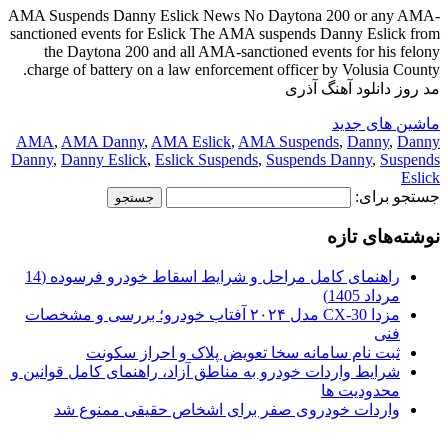
AMA Suspends Danny Eslick News No Daytona 200 or any AMA-
sanctioned events for Eslick The AMA suspends Danny Eslick from
the Daytona 200 and all AMA-sanctioned events for his felony
charge of battery on a law enforcement officer by Volusia County.
مد روز دانلود آهنگ آذری
ماشین های جدید
AMA
,
AMA Danny
,
AMA Eslick
,
AMA Suspends
,
Danny
,
Danny
Danny
,
Danny Eslick
,
Eslick Suspends
,
Suspends Danny
,
Suspends
Eslick
جستجو برای:
نوشته‌های تازه
راهنمای کامل مراحل و شرایط اسقاط خودرو فرسوده (14
مرداد 1405)
مزدا CX-30 مدل ۲۰۲۴ آفتاب خودرو؛ بررسی و مشخصات
فنی
ثبت نام سامانه سخا تعویض پلاک و احراز سکونت
شرایط واردات خودرو به مناطق آزاد، راهنمای کامل قوانین و
محدودیت ها
واردات خودروی صفر برای اشخاص حقیقی ممنوع شد