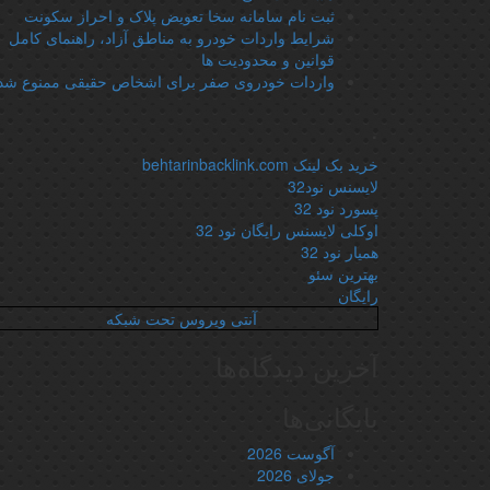
ثبت نام سامانه سخا تعویض پلاک و احراز سکونت
شرایط واردات خودرو به مناطق آزاد، راهنمای کامل
قوانین و محدودیت ها
واردات خودروی صفر برای اشخاص حقیقی ممنوع شد
.
خرید بک لینک behtarinbacklink.com
لایسنس نود32
پسورد نود 32
اوکلی لایسنس رایگان نود 32
همیار نود 32
بهترین سئو
رایگان
آنتی ویروس تحت شبکه
آخرین دیدگاه‌ها
بایگانی‌ها
آگوست 2026
جولای 2026