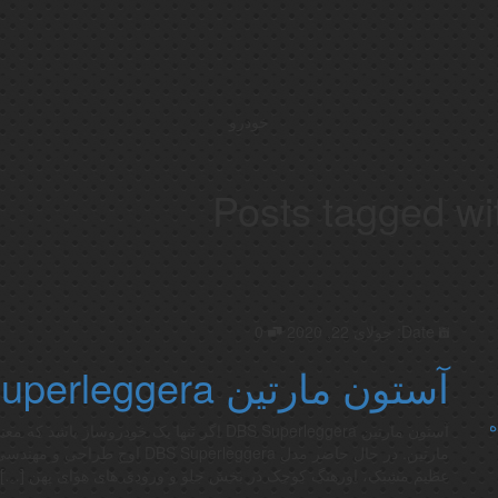
خودرو
Posts tagged wi
Date:
جولای 22, 2020
0
آستون مارتین DBS Superleggera
ه
آستون مارتین DBS Superleggera اگر تنها یک خو
مارتین. در حال حاضر مدل leggera
عظیم مشبک، اورهنگ کوچک در بخش جلو و ورودی های هوای پهن […]