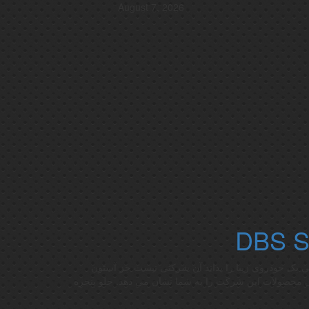
August 7, 2026
دروساز باشد که معنی یک خودروی زیبا را بداند آن شرکتی نیست جز آستون
DBS Super اوج طراحی و مهندسی محصولات این شرکت را به شما نشان می دهد. جلو پنجره