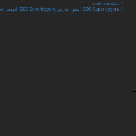
دسته‌بندی نشده
DBS Superleggera
,
آستون مارتین DBS Superleggera
,
اتومبیل آس