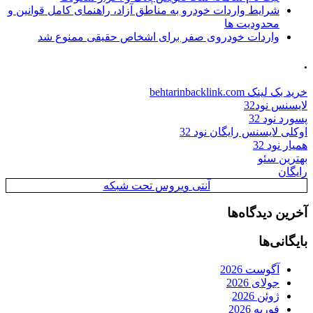
شرایط واردات خودرو به مناطق آزاد، راهنمای کامل قوانین و
محدودیت ها
واردات خودروی صفر برای اشخاص حقیقی ممنوع شد
.
خرید بک لینک behtarinbacklink.com
لایسنس نود32
پسورد نود 32
اوکلی لایسنس رایگان نود 32
همیار نود 32
بهترین سئو
رایگان
آنتی ویروس تحت شبکه
آخرین دیدگاه‌ها
بایگانی‌ها
آگوست 2026
جولای 2026
ژوئن 2026
فوریه 2026