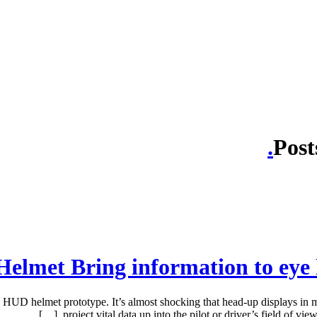
Post
met Bring information to eye l
UD helmet prototype. It’s almost shocking that head-up displays in m
project vital data up into the pilot or driver’s field of view