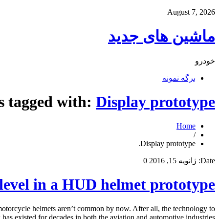
August 7, 2026
ماشین های جدید
خودرو
برگه نمونه
s tagged with:
Display prototype.
Home
/
Display prototype.
Date:
ژانویه 15, 2016
0
evel in a HUD helmet prototype.
otorcycle helmets aren’t common by now. After all, the technology to
 has existed for decades in both the aviation and automotive industries. […]