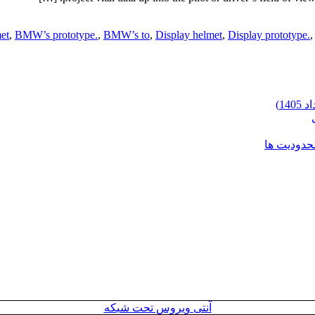
et
,
BMW’s prototype.
,
BMW’s to
,
Display helmet
,
Display prototype.
محدودیت ها
آنتی ویروس تحت شبکه