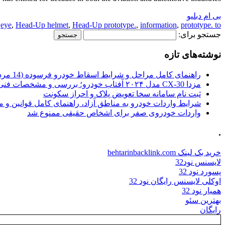
بی ام دبلیو
,
eye
,
Head-Up helmet
,
Head-Up prototype.
,
information
,
prototype. to
جستجو برای:
نوشته‌های تازه
راهنمای کامل مراحل و شرایط اسقاط خودرو فرسوده (14 مرداد 1405)
مزدا CX-30 مدل ۲۰۲۴ آفتاب خودرو؛ بررسی و مشخصات فنی
ثبت نام سامانه سخا تعویض پلاک و احراز سکونت
شرایط واردات خودرو به مناطق آزاد، راهنمای کامل قوانین و 
واردات خودروی صفر برای اشخاص حقیقی ممنوع شد
.
خرید بک لینک behtarinbacklink.com
لایسنس نود32
پسورد نود 32
اوکلی لایسنس رایگان نود 32
همیار نود 32
بهترین سئو
رایگان