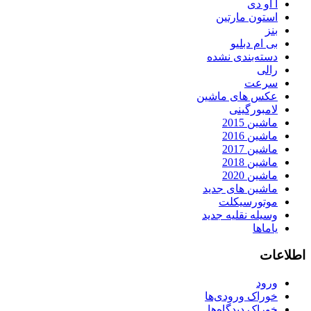
آ او دی
استون مارتین
بنز
بی ام دبلیو
دسته‌بندی نشده
رالی
سرعت
عکس های ماشین
لامبورگینی
ماشین 2015
ماشین 2016
ماشین 2017
ماشین 2018
ماشین 2020
ماشین های جدید
موتورسیکلت
وسیله نقلیه جدید
یاماها
اطلاعات
ورود
خوراک ورودی‌ها
خوراک دیدگاه‌ها