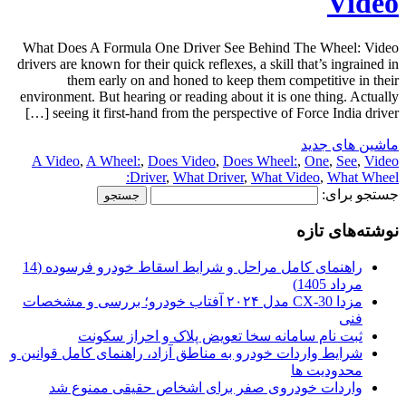
Video
What Does A Formula One Driver See Behind The Wheel: Video
drivers are known for their quick reflexes, a skill that’s ingrained in
them early on and honed to keep them competitive in their
environment. But hearing or reading about it is one thing. Actually
seeing it first-hand from the perspective of Force India driver […]
ماشین های جدید
A Video
,
A Wheel:
,
Does Video
,
Does Wheel:
,
One
,
See
,
Video
Driver
,
What Driver
,
What Video
,
What Wheel:
جستجو برای:
نوشته‌های تازه
راهنمای کامل مراحل و شرایط اسقاط خودرو فرسوده (14
مرداد 1405)
مزدا CX-30 مدل ۲۰۲۴ آفتاب خودرو؛ بررسی و مشخصات
فنی
ثبت نام سامانه سخا تعویض پلاک و احراز سکونت
شرایط واردات خودرو به مناطق آزاد، راهنمای کامل قوانین و
محدودیت ها
واردات خودروی صفر برای اشخاص حقیقی ممنوع شد