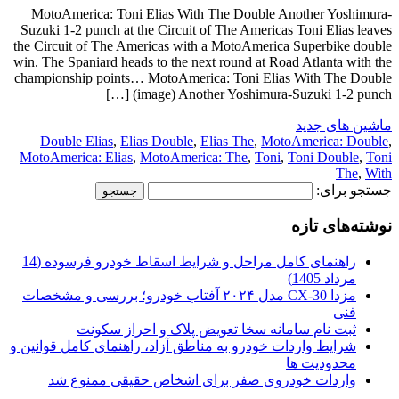
MotoAmerica: Toni Elias With The Double Another Yoshimura-
Suzuki 1-2 punch at the Circuit of The Americas Toni Elias leaves
the Circuit of The Americas with a MotoAmerica Superbike double
win. The Spaniard heads to the next round at Road Atlanta with the
championship points… MotoAmerica: Toni Elias With The Double
(image) Another Yoshimura-Suzuki 1-2 punch […]
ماشین های جدید
Double Elias
,
Elias Double
,
Elias The
,
MotoAmerica: Double
,
MotoAmerica: Elias
,
MotoAmerica: The
,
Toni
,
Toni Double
,
Toni
The
,
With
جستجو برای:
نوشته‌های تازه
راهنمای کامل مراحل و شرایط اسقاط خودرو فرسوده (14
مرداد 1405)
مزدا CX-30 مدل ۲۰۲۴ آفتاب خودرو؛ بررسی و مشخصات
فنی
ثبت نام سامانه سخا تعویض پلاک و احراز سکونت
شرایط واردات خودرو به مناطق آزاد، راهنمای کامل قوانین و
محدودیت ها
واردات خودروی صفر برای اشخاص حقیقی ممنوع شد