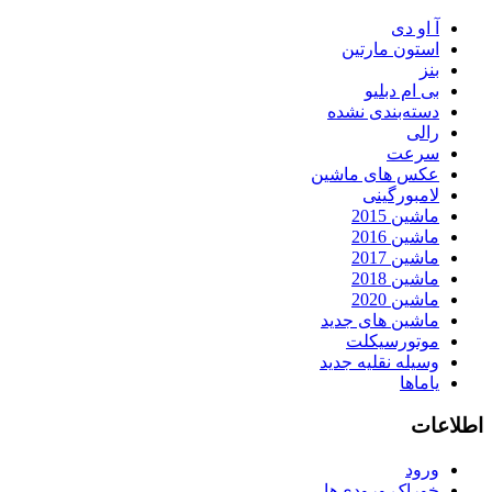
آ او دی
استون مارتین
بنز
بی ام دبلیو
دسته‌بندی نشده
رالی
سرعت
عکس های ماشین
لامبورگینی
ماشین 2015
ماشین 2016
ماشین 2017
ماشین 2018
ماشین 2020
ماشین های جدید
موتورسیکلت
وسیله نقلیه جدید
یاماها
اطلاعات
ورود
خوراک ورودی‌ها