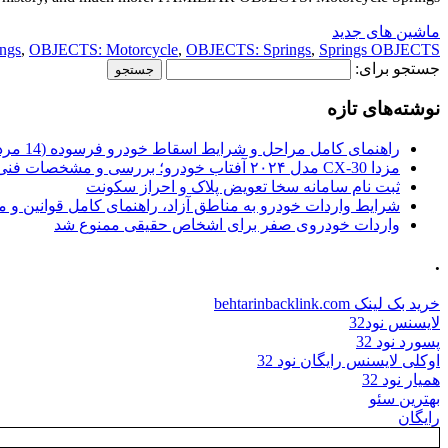
ماشین های جدید
ings
,
OBJECTS: Motorcycle
,
OBJECTS: Springs
,
Springs OBJECTS:
جستجو برای:
نوشته‌های تازه
راهنمای کامل مراحل و شرایط اسقاط خودرو فرسوده (14 مرداد 1405)
مزدا CX-30 مدل ۲۰۲۴ آفتاب خودرو؛ بررسی و مشخصات فنی
ثبت نام سامانه سخا تعویض پلاک و احراز سکونت
شرایط واردات خودرو به مناطق آزاد، راهنمای کامل قوانین و 
واردات خودروی صفر برای اشخاص حقیقی ممنوع شد
.
خرید بک لینک behtarinbacklink.com
لایسنس نود32
پسورد نود 32
اوکلی لایسنس رایگان نود 32
همیار نود 32
بهترین سئو
رایگان