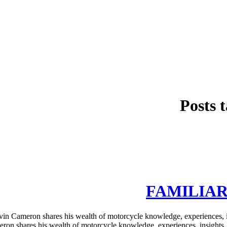
Posts 
FAMILIAR 
 Cameron shares his wealth of motorcycle knowledge, experiences,
eron shares his wealth of motorcycle knowledge, experiences, insig