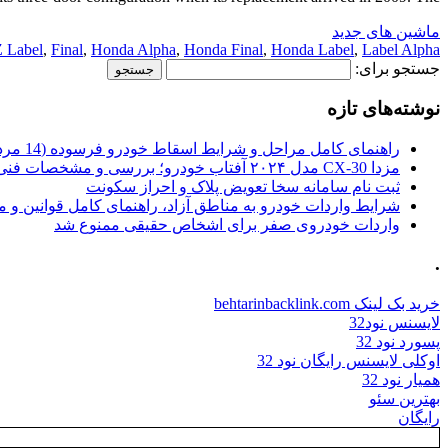
ماشین های جدید
 Label
,
Final
,
Honda Alpha
,
Honda Final
,
Honda Label
,
Label Alpha
جستجو برای:
نوشته‌های تازه
راهنمای کامل مراحل و شرایط اسقاط خودرو فرسوده (14 مرداد 1405)
مزدا CX-30 مدل ۲۰۲۴ آفتاب خودرو؛ بررسی و مشخصات فنی
ثبت نام سامانه سخا تعویض پلاک و احراز سکونت
شرایط واردات خودرو به مناطق آزاد، راهنمای کامل قوانین و 
واردات خودروی صفر برای اشخاص حقیقی ممنوع شد
.
خرید بک لینک behtarinbacklink.com
لایسنس نود32
پسورد نود 32
اوکلی لایسنس رایگان نود 32
همیار نود 32
بهترین سئو
رایگان