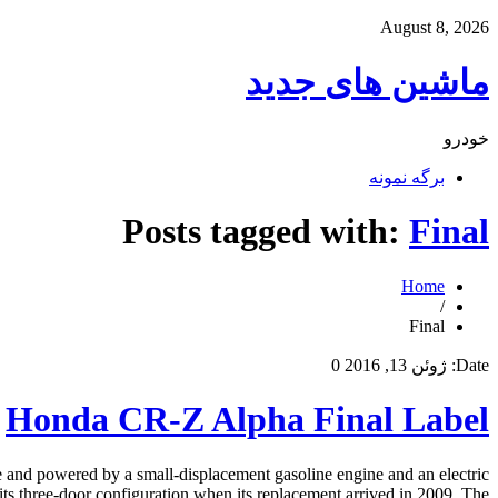
August 8, 2026
ماشین های جدید
خودرو
برگه نمونه
Posts tagged with:
Final
Home
/
Final
Date:
ژوئن 13, 2016
0
Honda CR-Z Alpha Final Label
 and powered by a small-displacement gasoline engine and an electric
its three-door configuration when its replacement arrived in 2009. The […]