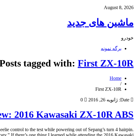
August 8, 2026
ماشین های جدید
خودرو
برگه نمونه
Posts tagged with:
First ZX-10R
Home
/
First ZX-10R
Date:
ژانویه 26, 2016
0
iew: 2016 Kawasaki ZX-10R ABS
 control to the test while powering out of Sepang’s turn 4 hairpin.
” If there’s one thing I learned while attending the 2016 Kawasaki […]