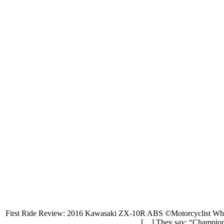
First Ride Review: 2016 Kawasaki ZX-10R ABS ©Motorcyclist Wheelie 
They say: “Championsh