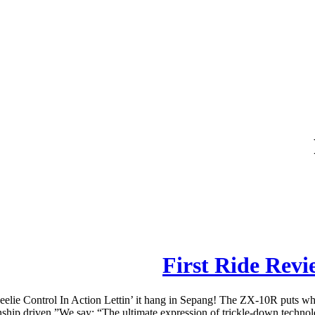
First Ride Rev
Control In Action Lettin’ it hang in Sepang! The ZX-10R puts wheelie
ip driven.”We say: “The ultimate expression of trickle-down technology.