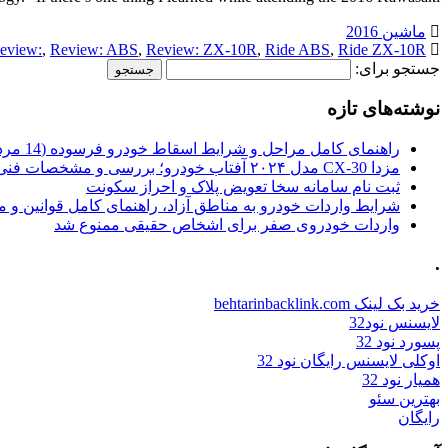
ماشین 2016
eview:
,
Review: ABS
,
Review: ZX-10R
,
Ride ABS
,
Ride ZX-10R
جستجو برای:
نوشته‌های تازه
راهنمای کامل مراحل و شرایط اسقاط خودرو فرسوده (14 مرداد 1405)
مزدا CX-30 مدل ۲۰۲۴ آفتاب خودرو؛ بررسی و مشخصات فنی
ثبت نام سامانه سخا تعویض پلاک و احراز سکونت
شرایط واردات خودرو به مناطق آزاد، راهنمای کامل قوانین و 
واردات خودروی صفر برای اشخاص حقیقی ممنوع شد
.
خرید بک لینک behtarinbacklink.com
لایسنس نود32
پسورد نود 32
اوکلی لایسنس رایگان نود 32
همیار نود 32
بهترین سئو
رایگان