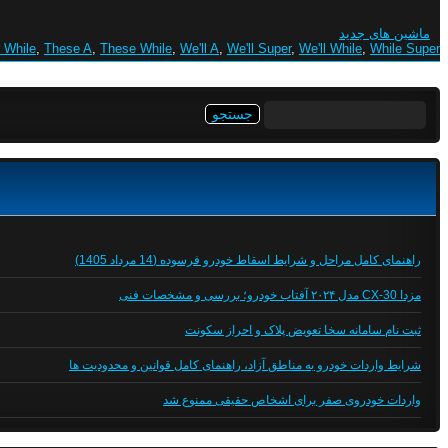
ماشین های جدید
 While
,
These A
,
These While
,
We'll A
,
We'll Super
,
We'll While
,
While Super
جستجو
برای:
راهنمای کامل مراحل و شرایط اسقاط خودرو فرسوده (14 مرداد 1405)
مزدا CX-30 مدل ۲۰۲۴ آفتاب خودرو؛ بررسی و مشخصات فنی
ثبت نام سامانه سخا تعویض پلاک و احراز سکونت
شرایط واردات خودرو به مناطق آزاد، راهنمای کامل قوانین و محدودیت ها
واردات خودروی صفر برای اشخاص حقیقی ممنوع شد