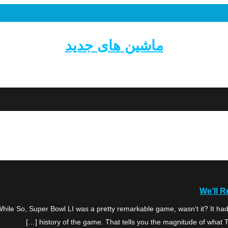
ماشین های جدید
We’ll 
e So, Super Bowl LI was a pretty remarkable game, wasn’t it? It had 
history of the game. That tells you the magnitude of what T