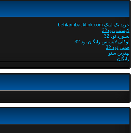
خرید بک لینک behtarinbacklink.com
لایسنس نود32
پسورد نود 32
اوکلی لایسنس رایگان نود 32
همیار نود 32
بهترین سئو
رایگان