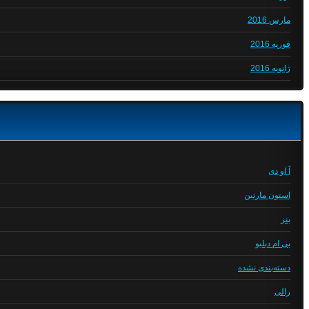
مارس 2016
فوریه 2016
ژانویه 2016
آ او دی
استون مارتین
بنز
بی ام دبلیو
دسته‌بندی نشده
رالی