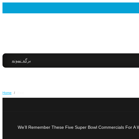
برگه نمونه
Home
/
Five
We’ll Remember These Five Super Bowl Commercials For A Whil