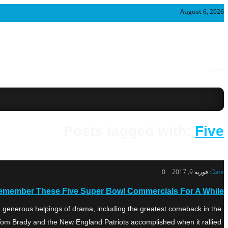
August 6, 2026
خودرو
Posts tagged with:
Five
Date:
فوریه 9, 2017
0
Remember These Five Super Bowl Commercials For A While
generous helpings of drama, including the greatest comeback in the
om Brady and the New England Patriots accomplished when it rallied […]